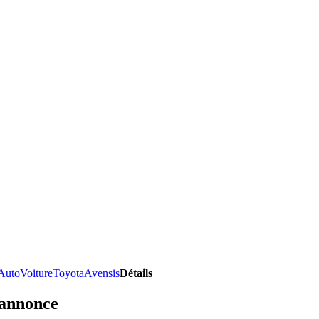
Auto
Voiture
Toyota
Avensis
Détails
'annonce