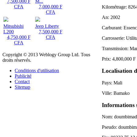
7,500,000 F
M...
CFA
7,000,000 F
Kilométrage:
826
CFA
An:
2002
Mitsubishi
Jeep Liberty
Carburant:
Essenc
L200
7,500,000 F
4,750,000 F
CFA
Carrosserie:
Utilit
CFA
Transmission:
Man
Copyright © 2013 Weblogy Group Ltd. Tous
Prix:
4,800,000 
droits réservés.
Localisation d
Conditions d'utilisation
Publicité
Contact
Pays:
Mali
Sitemap
Ville:
Bamako
Informations 
Nom:
doumbimad
Pseudo:
doumbim