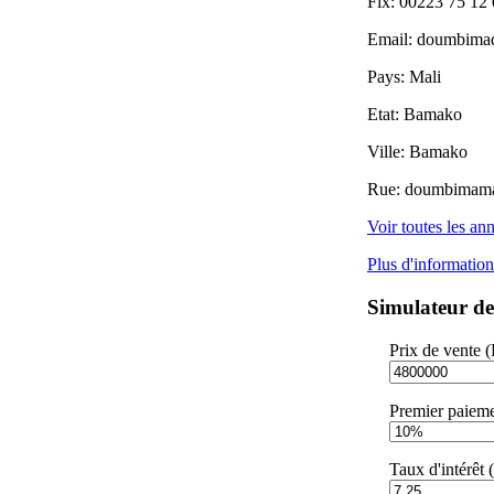
Fix:
00223 75 12 
Email:
doumbima
Pays:
Mali
Etat:
Bamako
Ville:
Bamako
Rue:
doumbimama
Voir toutes les a
Plus d'informatio
Simulateur de
Prix de vente 
Premier paiem
Taux d'intérêt 