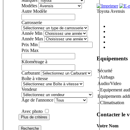
Marques
Modèles
Autre Modèle
Toyota Avensis
Carrosserie
Année Min
Année Max
Prix Min
Prix Max
Equipements
Kilométrage à
Sécurité
Carburant
- Airbags
Boîte à vitesse
Audio/Video
Vendeur
- Equipement au
Equipements addi
Âge de l'annonce
- Climatisation
Avec photo
Contacter le 
Plus de critères
Votre Nom
Recherche