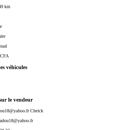
49 km
e
aire
ual
F CFA
es véhicules
sur le vendeur
ou18@yahoo.fr Cheick
adou18@yahoo.fr