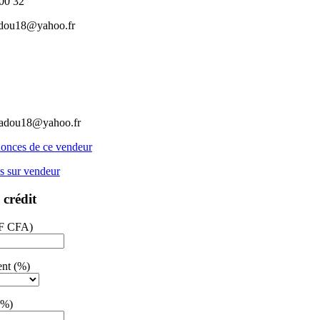
00 32
dou18@yahoo.fr
dou18@yahoo.fr
nnonces de ce vendeur
ns sur vendeur
 crédit
(F CFA)
ent (%)
(%)