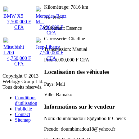
Kilométrage:
7816 km
BMW X5
Mercedes-Benz
An:
2003
7,500,000 F
M...
CFA
7,000,000 F
Carburant:
Essence
CFA
Carrosserie:
Citadine
Mitsubishi
Jeep Liberty
Transmission:
Manual
L200
7,500,000 F
4,750,000 F
CFA
Prix:
5,000,000 F CFA
CFA
Localisation des véhicules
Copyright © 2013
Weblogy Group Ltd.
Pays:
Mali
Tous droits réservés.
Ville:
Bamako
Conditions
d'utilisation
Informations sur le vendeur
Publicité
Contact
Nom:
doumbimadou18@yahoo.fr Cheick
Sitemap
Pseudo:
doumbimadou18@yahoo.fr