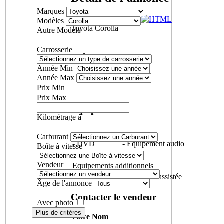
Marques
Modèles
Toyota Corolla
Autre Modèle
Carrosserie
Année Min
Année Max
Prix Min
Prix Max
Equipements
Kilométrage à
Audio/Video
Carburant
- DVD
- Equipement audio
Boîte à vitesse
- Radio
Vendeur
Equipements additionnels
- Climatisation
- Direction assistée
Âge de l'annonce
Contacter le vendeur
Avec photo
Plus de critères
Votre Nom